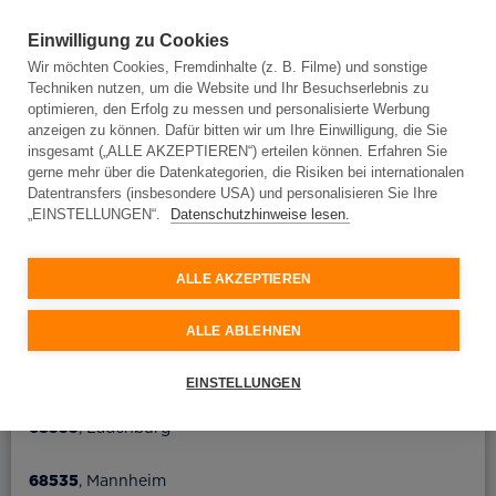
Einwilligung zu Cookies
Wir möchten Cookies, Fremdinhalte (z. B. Filme) und sonstige
Techniken nutzen, um die Website und Ihr Besuchserlebnis zu
Adresseingabe
optimieren, den Erfolg zu messen und personalisierte Werbung
anzeigen zu können. Dafür bitten wir um Ihre Einwilligung, die Sie
insgesamt („ALLE AKZEPTIEREN“) erteilen können. Erfahren Sie
gerne mehr über die Datenkategorien, die Risiken bei internationalen
Adresseingabe
Datentransfers (insbesondere USA) und personalisieren Sie Ihre
„EINSTELLUNGEN“.
Datenschutzhinweise lesen.
Bitte geben Sie Ihre Adresse ein und wir prüfen, ob
Glasfaser an Ihrem Standort verfügbar ist.
ALLE AKZEPTIEREN
Ort oder Postleitzahl
ALLE ABLEHNEN
Straße
68535
, Edingen-Neckarhausen
EINSTELLUNGEN
68535
, Ladenburg
Hausnummer
68535
, Mannheim