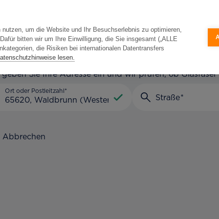
Adresseingabe
Adressverfügbar
 nutzen, um die Website und Ihr Besuchserlebnis zu optimieren,
für bitten wir um Ihre Einwilligung, die Sie insgesamt („ALLE
resseingabe
ategorien, die Risiken bei internationalen Datentransfers
atenschutzhinweise lesen.
e geben Sie Ihre Adresse ein und wir prüfen, ob Glasfaser
Ort oder Postleitzahl
Straße
Abbrechen