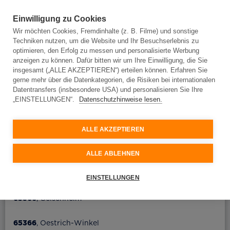
Einwilligung zu Cookies
Wir möchten Cookies, Fremdinhalte (z. B. Filme) und sonstige
Techniken nutzen, um die Website und Ihr Besuchserlebnis zu
Adresseingabe
optimieren, den Erfolg zu messen und personalisierte Werbung
anzeigen zu können. Dafür bitten wir um Ihre Einwilligung, die Sie
insgesamt („ALLE AKZEPTIEREN“) erteilen können. Erfahren Sie
gerne mehr über die Datenkategorien, die Risiken bei internationalen
Adresseingabe
Datentransfers (insbesondere USA) und personalisieren Sie Ihre
„EINSTELLUNGEN“.
Datenschutzhinweise lesen.
Bitte geben Sie Ihre Adresse ein und wir prüfen, ob
Glasfaser an Ihrem Standort verfügbar ist.
ALLE AKZEPTIEREN
Ort oder Postleitzahl
ALLE ABLEHNEN
Straße
65366
, Bingen am Rhein
EINSTELLUNGEN
65366
, Geisenheim
Hausnummer
65366
, Oestrich-Winkel