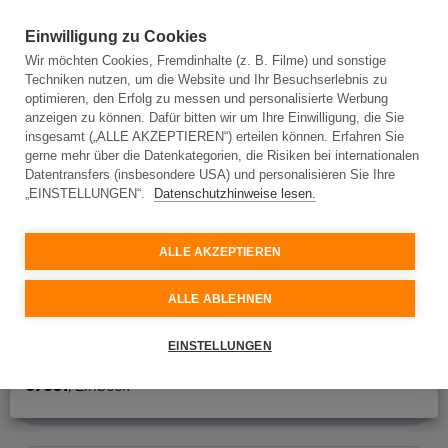
Einwilligung zu Cookies
Wir möchten Cookies, Fremdinhalte (z. B. Filme) und sonstige
Techniken nutzen, um die Website und Ihr Besuchserlebnis zu
Adresseingabe
optimieren, den Erfolg zu messen und personalisierte Werbung
anzeigen zu können. Dafür bitten wir um Ihre Einwilligung, die Sie
insgesamt („ALLE AKZEPTIEREN“) erteilen können. Erfahren Sie
gerne mehr über die Datenkategorien, die Risiken bei internationalen
Adresseingabe
Datentransfers (insbesondere USA) und personalisieren Sie Ihre
„EINSTELLUNGEN“.
Datenschutzhinweise lesen.
Bitte geben Sie Ihre Adresse ein und wir prüfen, ob
Glasfaser an Ihrem Standort verfügbar ist.
ALLE AKZEPTIEREN
Ort oder Postleitzahl
ALLE ABLEHNEN
Straße
37581
, Bad Gandersheim
EINSTELLUNGEN
37581
, Einbeck
Hausnummer