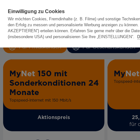
Einwilligung zu Cookies
Wir möchten Cookies, Fremdinhalte (z. B. Filme) und sonstige Techniken
den Erfolg zu messen und personalisierte Werbung anzeigen zu können. Da
AKZEPTIEREN“) erteilen können. Erfahren Sie gerne mehr über die Datenk
(insbesondere USA) und personalisieren Sie Ihre „EINSTELLUNGEN“.
D
Für Privatkunden
Für Geschäftskunden
My
Net
150 mit
My
Net
Sonderkonditionen 24
Topspeed-Inte
Monate
Topspeed-Internet mit 150 Mbit/s
Aktionspreis
25,
für 