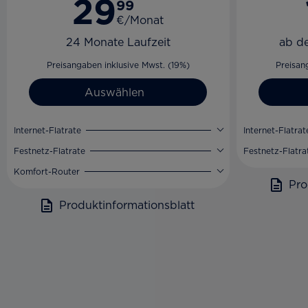
29
99
€/Monat
24 Monate Laufzeit
ab d
Preisangaben inklusive Mwst. (19%)
Preisan
Auswählen
Internet-Flatrate
Internet-Flatrat
Festnetz-Flatrate
Festnetz-Flatra
Komfort-Router
Pro
Produktinformationsblatt