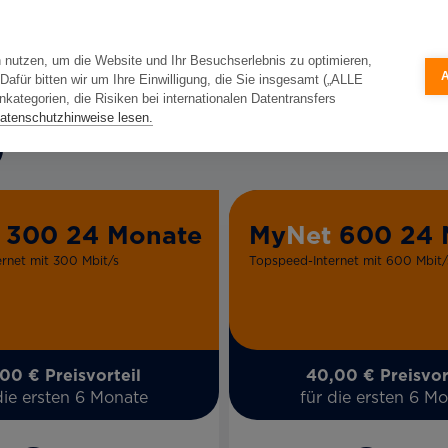
 nutzen, um die Website und Ihr Besuchserlebnis zu optimieren,
für bitten wir um Ihre Einwilligung, die Sie insgesamt („ALLE
ategorien, die Risiken bei internationalen Datentransfers
atenschutzhinweise lesen.
300 24 Monate
My
Net
600 24 
rnet mit 300 Mbit/s
Topspeed-Internet mit 600 Mbit/
00 € Preisvorteil
40,00 € Preisvor
die ersten 6 Monate
für die ersten 6 M