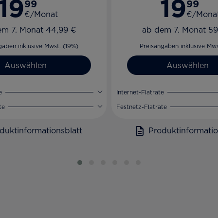
19
19
99
99
€/Monat
€/Mona
em 7. Monat 44,99 €
ab dem 7. Monat 59
gaben inklusive Mwst. (19%)
Preisangaben inklusive Mws
Auswählen
Auswählen
e
Internet-Flatrate
te
Festnetz-Flatrate
duktinformationsblatt
Produktinformatio