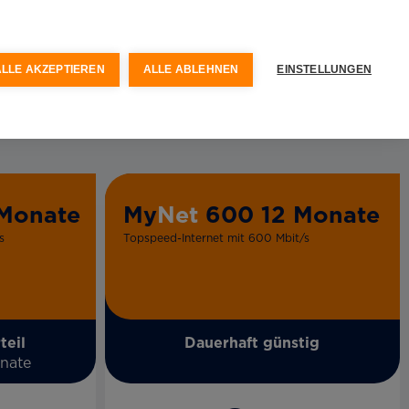
ALLE AKZEPTIEREN
ALLE ABLEHNEN
EINSTELLUNGEN
Monate
My
Net
600 12 Monate
s
Topspeed-Internet mit 600 Mbit/s
teil
Dauerhaft günstig
onate