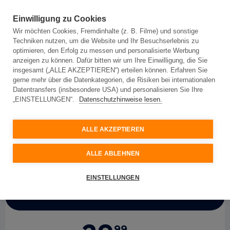
Einwilligung zu Cookies
Wir möchten Cookies, Fremdinhalte (z. B. Filme) und sonstige
Techniken nutzen, um die Website und Ihr Besuchserlebnis zu
optimieren, den Erfolg zu messen und personalisierte Werbung
anzeigen zu können. Dafür bitten wir um Ihre Einwilligung, die Sie
insgesamt („ALLE AKZEPTIEREN“) erteilen können. Erfahren Sie
Für Privatkunden
Für Geschäftskunden
gerne mehr über die Datenkategorien, die Risiken bei internationalen
Datentransfers (insbesondere USA) und personalisieren Sie Ihre
„EINSTELLUNGEN“.
Datenschutzhinweise lesen.
My
Net
150 mit
Sonderkonditionen 24 Monate
ALLE AKZEPTIEREN
Topspeed-Internet mit 150 Mbit/s
ALLE ABLEHNEN
EINSTELLUNGEN
Aktionspreis
99