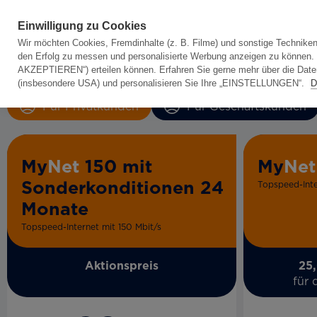
Einwilligung zu Cookies
Wir möchten Cookies, Fremdinhalte (z. B. Filme) und sonstige Techniken
den Erfolg zu messen und personalisierte Werbung anzeigen zu können. Da
AKZEPTIEREN“) erteilen können. Erfahren Sie gerne mehr über die Datenk
(insbesondere USA) und personalisieren Sie Ihre „EINSTELLUNGEN“.
D
Für Privatkunden
Für Geschäftskunden
My
Net
150 mit
My
Net
Sonderkonditionen 24
Topspeed-Inte
Monate
Topspeed-Internet mit 150 Mbit/s
Aktionspreis
25,
für 