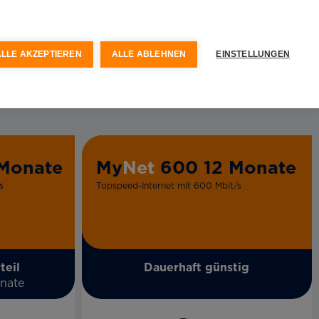
ALLE AKZEPTIEREN
ALLE ABLEHNEN
EINSTELLUNGEN
Monate
My
Net
600 12 Monate
s
Topspeed-Internet mit 600 Mbit/s
teil
Dauerhaft günstig
onate