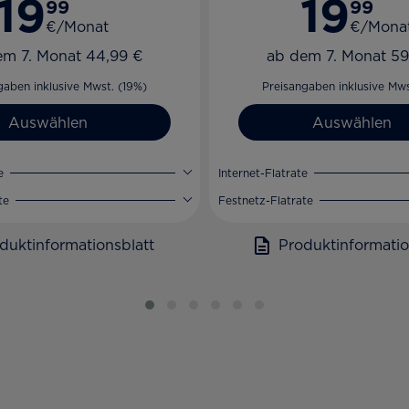
19
19
99
99
€/Monat
€/Mona
em 7. Monat 44,99 €
ab dem 7. Monat 59
gaben inklusive Mwst. (19%)
Preisangaben inklusive Mws
Auswählen
Auswählen
e
Internet-Flatrate
te
Festnetz-Flatrate
duktinformationsblatt
Produktinformatio