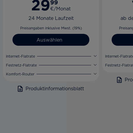
29
99
€/Monat
24 Monate Laufzeit
ab d
Preisangaben inklusive Mwst. (19%)
Preisan
Auswählen
Internet-Flatrate
Internet-Flatrat
Festnetz-Flatrate
Festnetz-Flatra
Komfort-Router
Pro
Produktinformationsblatt