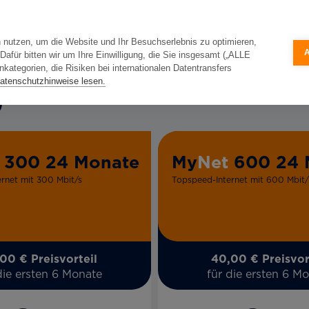
 nutzen, um die Website und Ihr Besuchserlebnis zu optimieren,
für bitten wir um Ihre Einwilligung, die Sie insgesamt („ALLE
ategorien, die Risiken bei internationalen Datentransfers
atenschutzhinweise lesen.
300 24 Monate
My
Net
600 24 
rnet mit 300 Mbit/s
Topspeed-Internet mit 600 Mbit/
00 € Preisvorteil
40,00 € Preisvor
die ersten 6 Monate
für die ersten 6 M