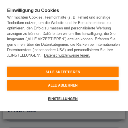
Einwilligung zu Cookies
Wir möchten Cookies, Fremdinhalte (z. B. Filme) und sonstige
Techniken nutzen, um die Website und Ihr Besuchserlebnis zu
Adresseingabe
optimieren, den Erfolg zu messen und personalisierte Werbung
anzeigen zu können. Dafür bitten wir um Ihre Einwilligung, die Sie
insgesamt („ALLE AKZEPTIEREN“) erteilen können. Erfahren Sie
gerne mehr über die Datenkategorien, die Risiken bei internationalen
Adresseingabe
Datentransfers (insbesondere USA) und personalisieren Sie Ihre
„EINSTELLUNGEN“.
Datenschutzhinweise lesen.
Bitte geben Sie Ihre Adresse ein und wir prüfen, ob
Glasfaser an Ihrem Standort verfügbar ist.
ALLE AKZEPTIEREN
Ort oder Postleitzahl
ALLE ABLEHNEN
Straße
64409
, Darmstadt
EINSTELLUNGEN
64409
, Messel
Hausnummer