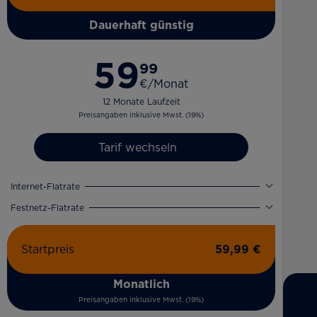
Dauerhaft günstig
59
99
€/Monat
12 Monate Laufzeit
Preisangaben inklusive Mwst. (19%)
Tarif wechseln
Internet-Flatrate
Festnetz-Flatrate
Startpreis
59,99 €
Monatlich
Preisangaben inklusive Mwst. (19%)