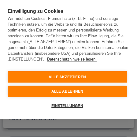
Einwilligung zu Cookies
Wir möchten Cookies, Fremdinhalte (z. B. Filme) und sonstige
Techniken nutzen, um die Website und Ihr Besuchserlebnis zu
Adresseingabe
optimieren, den Erfolg zu messen und personalisierte Werbung
anzeigen zu können. Dafür bitten wir um Ihre Einwilligung, die Sie
insgesamt („ALLE AKZEPTIEREN“) erteilen können. Erfahren Sie
gerne mehr über die Datenkategorien, die Risiken bei internationalen
Adresseingabe
Datentransfers (insbesondere USA) und personalisieren Sie Ihre
„EINSTELLUNGEN“.
Datenschutzhinweise lesen.
Bitte geben Sie Ihre Adresse ein und wir prüfen, ob
Glasfaser an Ihrem Standort verfügbar ist.
ALLE AKZEPTIEREN
Ort oder Postleitzahl
ALLE ABLEHNEN
Straße
41564
, Kaarst
EINSTELLUNGEN
41564
, Korschenbroich
Hausnummer