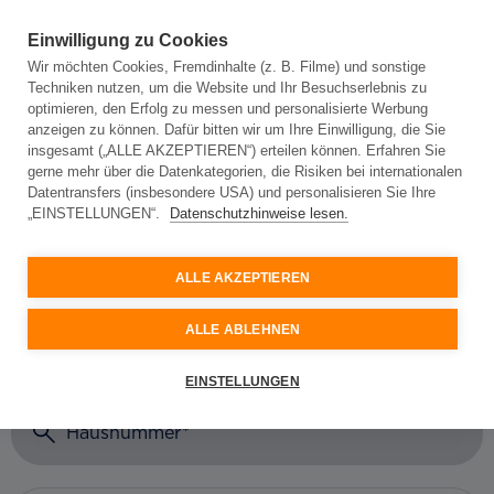
Einwilligung zu Cookies
Wir möchten Cookies, Fremdinhalte (z. B. Filme) und sonstige
Techniken nutzen, um die Website und Ihr Besuchserlebnis zu
Adresseingabe
optimieren, den Erfolg zu messen und personalisierte Werbung
anzeigen zu können. Dafür bitten wir um Ihre Einwilligung, die Sie
insgesamt („ALLE AKZEPTIEREN“) erteilen können. Erfahren Sie
gerne mehr über die Datenkategorien, die Risiken bei internationalen
Adresseingabe
Datentransfers (insbesondere USA) und personalisieren Sie Ihre
„EINSTELLUNGEN“.
Datenschutzhinweise lesen.
Bitte geben Sie Ihre Adresse ein und wir prüfen, ob
Glasfaser an Ihrem Standort verfügbar ist.
ALLE AKZEPTIEREN
Ort oder Postleitzahl
ALLE ABLEHNEN
Straße
EINSTELLUNGEN
Hausnummer