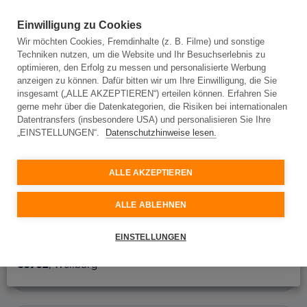
Einwilligung zu Cookies
Wir möchten Cookies, Fremdinhalte (z. B. Filme) und sonstige
Techniken nutzen, um die Website und Ihr Besuchserlebnis zu
Adresseingabe
optimieren, den Erfolg zu messen und personalisierte Werbung
anzeigen zu können. Dafür bitten wir um Ihre Einwilligung, die Sie
insgesamt („ALLE AKZEPTIEREN“) erteilen können. Erfahren Sie
gerne mehr über die Datenkategorien, die Risiken bei internationalen
Adresseingabe
Datentransfers (insbesondere USA) und personalisieren Sie Ihre
„EINSTELLUNGEN“.
Datenschutzhinweise lesen.
Bitte geben Sie Ihre Adresse ein und wir prüfen, ob
Glasfaser an Ihrem Standort verfügbar ist.
ALLE AKZEPTIEREN
Ort oder Postleitzahl
ALLE ABLEHNEN
Straße
35792
, Löhnberg
EINSTELLUNGEN
35792
, Weilburg
Hausnummer