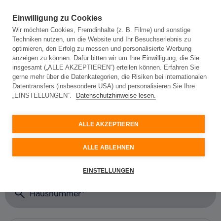
Einwilligung zu Cookies
Wir möchten Cookies, Fremdinhalte (z. B. Filme) und sonstige
Techniken nutzen, um die Website und Ihr Besuchserlebnis zu
Adresseingabe
optimieren, den Erfolg zu messen und personalisierte Werbung
anzeigen zu können. Dafür bitten wir um Ihre Einwilligung, die Sie
insgesamt („ALLE AKZEPTIEREN“) erteilen können. Erfahren Sie
gerne mehr über die Datenkategorien, die Risiken bei internationalen
Adresseingabe
Datentransfers (insbesondere USA) und personalisieren Sie Ihre
„EINSTELLUNGEN“.
Datenschutzhinweise lesen.
Bitte geben Sie Ihre Adresse ein und wir prüfen, ob
Glasfaser an Ihrem Standort verfügbar ist.
ALLE AKZEPTIEREN
Ort oder Postleitzahl
ALLE ABLEHNEN
Straße
EINSTELLUNGEN
Hausnummer