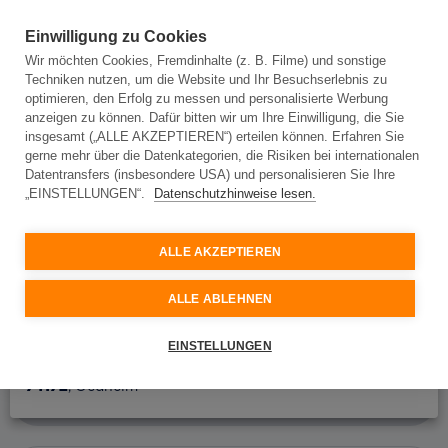
Einwilligung zu Cookies
Wir möchten Cookies, Fremdinhalte (z. B. Filme) und sonstige
Techniken nutzen, um die Website und Ihr Besuchserlebnis zu
Adresseingabe
optimieren, den Erfolg zu messen und personalisierte Werbung
anzeigen zu können. Dafür bitten wir um Ihre Einwilligung, die Sie
insgesamt („ALLE AKZEPTIEREN“) erteilen können. Erfahren Sie
gerne mehr über die Datenkategorien, die Risiken bei internationalen
Adresseingabe
Datentransfers (insbesondere USA) und personalisieren Sie Ihre
„EINSTELLUNGEN“.
Datenschutzhinweise lesen.
Bitte geben Sie Ihre Adresse ein und wir prüfen, ob
Glasfaser an Ihrem Standort verfügbar ist.
ALLE AKZEPTIEREN
Ort oder Postleitzahl
ALLE ABLEHNEN
Straße
74172
, Neckarsulm
EINSTELLUNGEN
74172
, Oedheim
Hausnummer