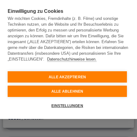
Einwilligung zu Cookies
Wir möchten Cookies, Fremdinhalte (z. B. Filme) und sonstige
Techniken nutzen, um die Website und Ihr Besuchserlebnis zu
Adresseingabe
optimieren, den Erfolg zu messen und personalisierte Werbung
anzeigen zu können. Dafür bitten wir um Ihre Einwilligung, die Sie
insgesamt („ALLE AKZEPTIEREN“) erteilen können. Erfahren Sie
gerne mehr über die Datenkategorien, die Risiken bei internationalen
Adresseingabe
Datentransfers (insbesondere USA) und personalisieren Sie Ihre
„EINSTELLUNGEN“.
Datenschutzhinweise lesen.
Bitte geben Sie Ihre Adresse ein und wir prüfen, ob
Glasfaser an Ihrem Standort verfügbar ist.
ALLE AKZEPTIEREN
Ort oder Postleitzahl
ALLE ABLEHNEN
Straße
63667
, Nidda
EINSTELLUNGEN
63667
, Schotten
Hausnummer