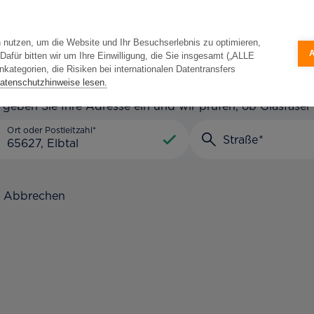
Adresseingabe
Adressverfügbar
 nutzen, um die Website und Ihr Besuchserlebnis zu optimieren,
für bitten wir um Ihre Einwilligung, die Sie insgesamt („ALLE
resseingabe
ategorien, die Risiken bei internationalen Datentransfers
atenschutzhinweise lesen.
e geben Sie Ihre Adresse ein und wir prüfen, ob Glasfaser
Ort oder Postleitzahl
Straße
Abbrechen