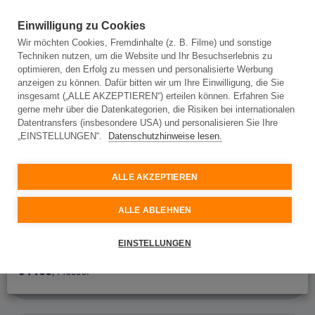
Einwilligung zu Cookies
Wir möchten Cookies, Fremdinhalte (z. B. Filme) und sonstige
Techniken nutzen, um die Website und Ihr Besuchserlebnis zu
Adresseingabe
optimieren, den Erfolg zu messen und personalisierte Werbung
anzeigen zu können. Dafür bitten wir um Ihre Einwilligung, die Sie
insgesamt („ALLE AKZEPTIEREN“) erteilen können. Erfahren Sie
gerne mehr über die Datenkategorien, die Risiken bei internationalen
Adresseingabe
Datentransfers (insbesondere USA) und personalisieren Sie Ihre
„EINSTELLUNGEN“.
Datenschutzhinweise lesen.
Bitte geben Sie Ihre Adresse ein und wir prüfen, ob
Glasfaser an Ihrem Standort verfügbar ist.
ALLE AKZEPTIEREN
Ort oder Postleitzahl
ALLE ABLEHNEN
Straße
64409
, Darmstadt
EINSTELLUNGEN
64409
, Messel
Hausnummer