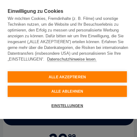
Einwilligung zu Cookies
Wir möchten Cookies, Fremdinhalte (z. B. Filme) und sonstige
Techniken nutzen, um die Website und Ihr Besuchserlebnis zu
optimieren, den Erfolg zu messen und personalisierte Werbung
anzeigen zu können. Dafür bitten wir um Ihre Einwilligung, die Sie
insgesamt („ALLE AKZEPTIEREN“) erteilen können. Erfahren Sie
Für Privatkunden
Für Geschäftskunden
gerne mehr über die Datenkategorien, die Risiken bei internationalen
Datentransfers (insbesondere USA) und personalisieren Sie Ihre
„EINSTELLUNGEN“.
Datenschutzhinweise lesen.
My
Net
150 mit
Sonderkonditionen 24 Monate
ALLE AKZEPTIEREN
Topspeed-Internet mit 150 Mbit/s
ALLE ABLEHNEN
EINSTELLUNGEN
Aktionspreis
99