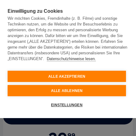
Einwilligung zu Cookies
Wir möchten Cookies, Fremdinhalte (z. B. Filme) und sonstige
Techniken nutzen, um die Website und Ihr Besuchserlebnis zu
optimieren, den Erfolg zu messen und personalisierte Werbung
anzeigen zu können. Dafür bitten wir um Ihre Einwilligung, die Sie
insgesamt („ALLE AKZEPTIEREN“) erteilen können. Erfahren Sie
Für Privatkunden
Für Geschäftskunden
gerne mehr über die Datenkategorien, die Risiken bei internationalen
Datentransfers (insbesondere USA) und personalisieren Sie Ihre
„EINSTELLUNGEN“.
Datenschutzhinweise lesen.
My
Net
150 mit
Sonderkonditionen 24 Monate
ALLE AKZEPTIEREN
Topspeed-Internet mit 150 Mbit/s
ALLE ABLEHNEN
EINSTELLUNGEN
Aktionspreis
99