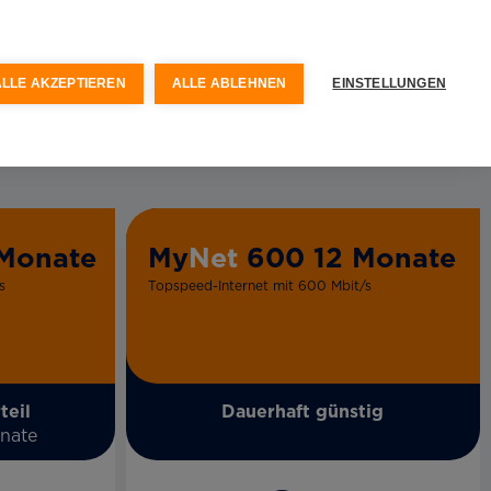
ALLE AKZEPTIEREN
ALLE ABLEHNEN
EINSTELLUNGEN
Monate
My
Net
600 12 Monate
s
Topspeed-Internet mit 600 Mbit/s
teil
Dauerhaft günstig
onate