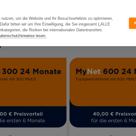
 nutzen, um die Website und Ihr Besuchserlebnis zu optimieren,
für bitten wir um Ihre Einwilligung, die Sie insgesamt („ALLE
ategorien, die Risiken bei internationalen Datentransfers
atenschutzhinweise lesen.
300 24 Monate
My
Net
600 24 
rnet mit 300 Mbit/s
Topspeed-Internet mit 600 Mbit/
00 € Preisvorteil
40,00 € Preisvor
die ersten 6 Monate
für die ersten 6 M