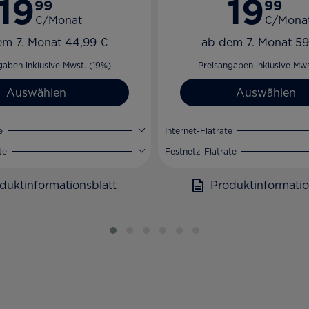
19
19
99
99
€/Monat
€/Mona
em 7. Monat 44,99 €
ab dem 7. Monat 59
gaben inklusive Mwst. (19%)
Preisangaben inklusive Mws
Auswählen
Auswählen
e
Internet-Flatrate
te
Festnetz-Flatrate
duktinformationsblatt
Produktinformatio