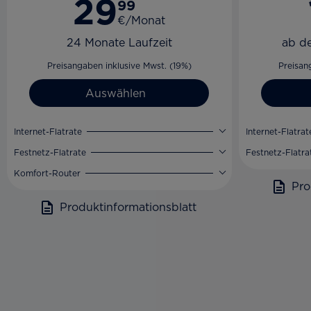
29
99
€/Monat
24 Monate Laufzeit
ab d
Preisangaben inklusive Mwst. (19%)
Preisan
Auswählen
Internet-Flatrate
Internet-Flatrat
Festnetz-Flatrate
Festnetz-Flatra
Komfort-Router
Pro
Produktinformationsblatt