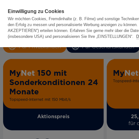
Einwilligung zu Cookies
Wir möchten Cookies, Fremdinhalte (z. B. Filme) und sonstige Techniken
den Erfolg zu messen und personalisierte Werbung anzeigen zu können. Da
AKZEPTIEREN“) erteilen können. Erfahren Sie gerne mehr über die Datenk
(insbesondere USA) und personalisieren Sie Ihre „EINSTELLUNGEN“.
D
Für Privatkunden
Für Geschäftskunden
My
Net
150 mit
My
Net
Sonderkonditionen 24
Topspeed-Inte
Monate
Topspeed-Internet mit 150 Mbit/s
Aktionspreis
25,
für 