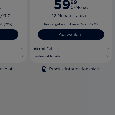
59
99
t
€/Monat
,99 €
12 Monate Laufzeit
t. (19%)
Preisangaben inklusive Mwst. (19%)
Auswählen
Internet-Flatrate
Festnetz-Flatrate
nsblatt
Produktinformationsblatt