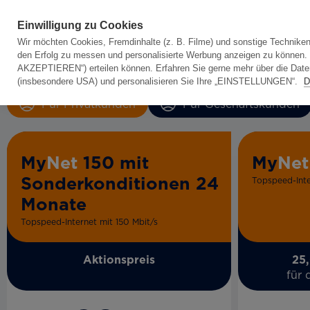
Einwilligung zu Cookies
Wir möchten Cookies, Fremdinhalte (z. B. Filme) und sonstige Techniken
den Erfolg zu messen und personalisierte Werbung anzeigen zu können. Da
AKZEPTIEREN“) erteilen können. Erfahren Sie gerne mehr über die Datenk
(insbesondere USA) und personalisieren Sie Ihre „EINSTELLUNGEN“.
D
Für Privatkunden
Für Geschäftskunden
My
Net
150 mit
My
Net
Sonderkonditionen 24
Topspeed-Inte
Monate
Topspeed-Internet mit 150 Mbit/s
Aktionspreis
25,
für 