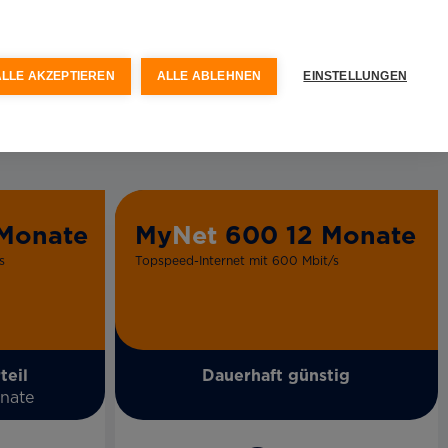
ALLE AKZEPTIEREN
ALLE ABLEHNEN
EINSTELLUNGEN
Monate
My
Net
600 12 Monate
s
Topspeed-Internet mit 600 Mbit/s
teil
Dauerhaft günstig
onate