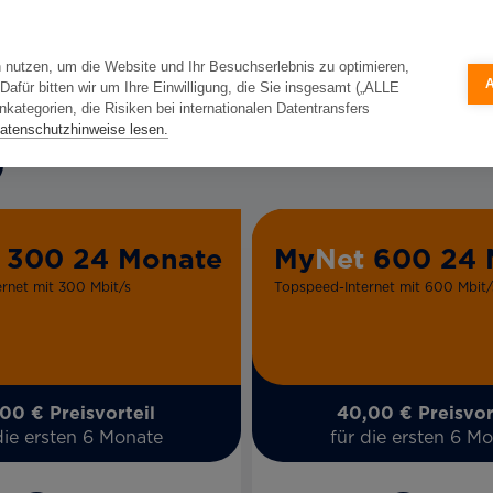
 nutzen, um die Website und Ihr Besuchserlebnis zu optimieren,
für bitten wir um Ihre Einwilligung, die Sie insgesamt („ALLE
ategorien, die Risiken bei internationalen Datentransfers
atenschutzhinweise lesen.
300 24 Monate
My
Net
600 24 
rnet mit 300 Mbit/s
Topspeed-Internet mit 600 Mbit/
00 € Preisvorteil
40,00 € Preisvor
die ersten 6 Monate
für die ersten 6 M