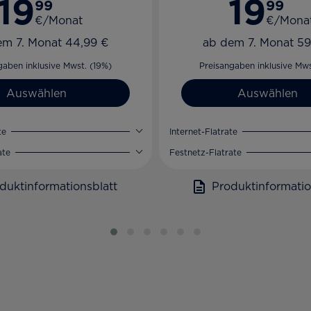
19
19
99
99
€/Monat
€/Mona
em 7. Monat 44,99 €
ab dem 7. Monat 59
gaben inklusive Mwst. (19%)
Preisangaben inklusive Mws
Auswählen
Auswählen
te
Internet-Flatrate
ate
Festnetz-Flatrate
duktinformationsblatt
Produktinformatio