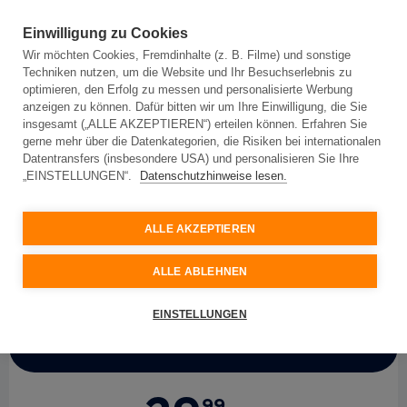
Einwilligung zu Cookies
Wir möchten Cookies, Fremdinhalte (z. B. Filme) und sonstige
Techniken nutzen, um die Website und Ihr Besuchserlebnis zu
optimieren, den Erfolg zu messen und personalisierte Werbung
anzeigen zu können. Dafür bitten wir um Ihre Einwilligung, die Sie
insgesamt („ALLE AKZEPTIEREN“) erteilen können. Erfahren Sie
Für Privatkunden
Für Geschäftskunden
gerne mehr über die Datenkategorien, die Risiken bei internationalen
Datentransfers (insbesondere USA) und personalisieren Sie Ihre
„EINSTELLUNGEN“.
Datenschutzhinweise lesen.
My
Net
150 mit
Sonderkonditionen 24 Monate
ALLE AKZEPTIEREN
Topspeed-Internet mit 150 Mbit/s
ALLE ABLEHNEN
EINSTELLUNGEN
Aktionspreis
99