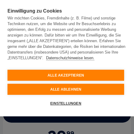
Einwilligung zu Cookies
Wir möchten Cookies, Fremdinhalte (z. B. Filme) und sonstige
Techniken nutzen, um die Website und Ihr Besuchserlebnis zu
optimieren, den Erfolg zu messen und personalisierte Werbung
anzeigen zu können. Dafür bitten wir um Ihre Einwilligung, die Sie
insgesamt („ALLE AKZEPTIEREN“) erteilen können. Erfahren Sie
Für Privatkunden
Für Geschäftskunden
gerne mehr über die Datenkategorien, die Risiken bei internationalen
Datentransfers (insbesondere USA) und personalisieren Sie Ihre
„EINSTELLUNGEN“.
Datenschutzhinweise lesen.
My
Net
150 mit
Sonderkonditionen 24 Monate
ALLE AKZEPTIEREN
Topspeed-Internet mit 150 Mbit/s
ALLE ABLEHNEN
EINSTELLUNGEN
Aktionspreis
99