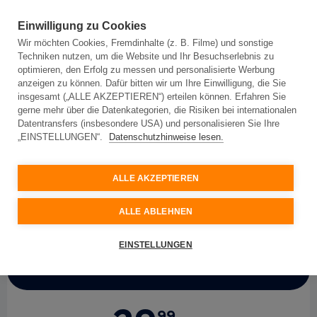
Einwilligung zu Cookies
Wir möchten Cookies, Fremdinhalte (z. B. Filme) und sonstige
Techniken nutzen, um die Website und Ihr Besuchserlebnis zu
optimieren, den Erfolg zu messen und personalisierte Werbung
anzeigen zu können. Dafür bitten wir um Ihre Einwilligung, die Sie
insgesamt („ALLE AKZEPTIEREN“) erteilen können. Erfahren Sie
Für Privatkunden
Für Geschäftskunden
gerne mehr über die Datenkategorien, die Risiken bei internationalen
Datentransfers (insbesondere USA) und personalisieren Sie Ihre
„EINSTELLUNGEN“.
Datenschutzhinweise lesen.
My
Net
150 mit
Sonderkonditionen 24 Monate
ALLE AKZEPTIEREN
Topspeed-Internet mit 150 Mbit/s
ALLE ABLEHNEN
EINSTELLUNGEN
Aktionspreis
99